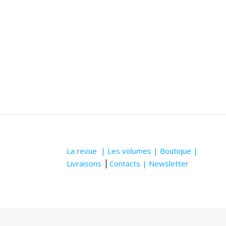
La revue |
Les volumes |
Boutique |
Livraisons
⎥
Contacts |
Newsletter