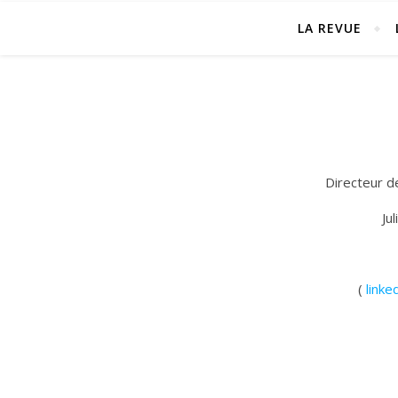
LA REVUE
Directeur d
Ju
(
linke