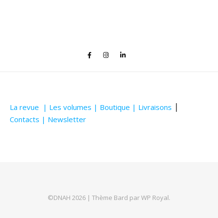
La revue |
Les volumes |
Boutique |
Livraisons
⎥
Contacts |
Newsletter
©DNAH 2026 |
Thème Bard par
WP Royal
.