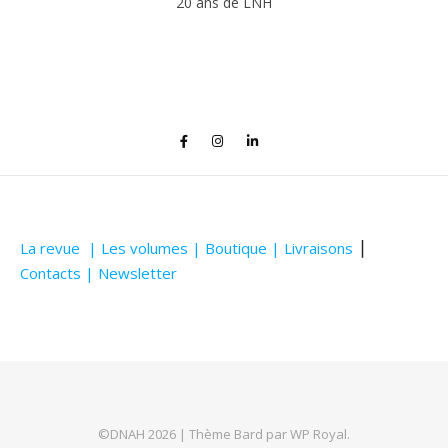
20 ans de LNH
La revue |
Les volumes |
Boutique |
Livraisons
⎥
Contacts |
Newsletter
©DNAH 2026 |
Thème Bard par
WP Royal
.